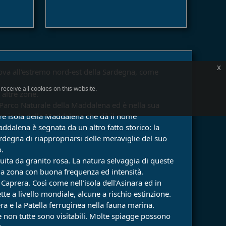
x
rova all'estremo nord-est della Sardegna, come
eceive all cookies on this website.
 altre zone.
el Parco Naturale della Maddalena ed è nella sua
iore isola della Maddalena che dà il nome
addalena è segnata da un altro fatto storico: la
degna di riappropriarsi delle meraviglie del suo
o.
tuita da granito rosa. La natura selvaggia di queste
 la zona con buona frequenza ed intensità.
Caprera. Così come nell'isola dell'Asinara ed in
te a livello mondiale, alcune a rischio estinzione.
era e la Patella ferruginea nella fauna marina.
 e non tutte sono visitabili. Molte spiagge possono