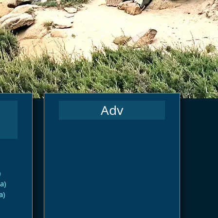
Adv
)
a)
a)