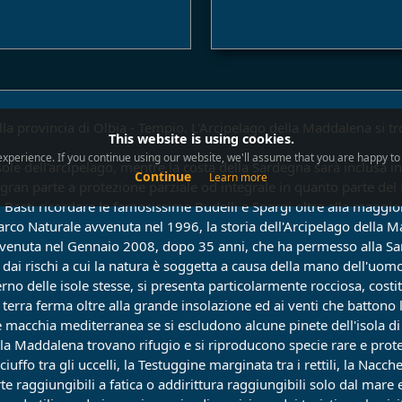
lla provincia di Olbia - Tempio. L'Arcipelago della Maddalena si t
This website is using cookies.
xperience. If you continue using our website, we'll assume that you are happy to r
e dell'arcipelago, mentre la costa della Sardegna sarà inclusa in
Continue
Learn more
in gran parte a protezione parziale od integrale in quanto parte d
). Basti ricordare le famosissime Budelli e Spargi oltre alla magg
 Parco Naturale avvenuta nel 1996, la storia dell'Arcipelago della M
vvenuta nel Gennaio 2008, dopo 35 anni, che ha permesso alla Sar
 dai rischi a cui la natura è soggetta a causa della mano dell'uom
erno delle isole stesse, si presenta particolarmente rocciosa, costi
 terra ferma oltre alla grande insolazione ed ai venti che battono
 macchia mediterranea se si escludono alcune pinete dell'isola di 
lla Maddalena trovano rifugio e si riproducono specie rare e protet
ffo tra gli uccelli, la Testuggine marginata tra i rettili, la Nacch
te raggiungibili a fatica o addirittura raggiungibili solo dal mare