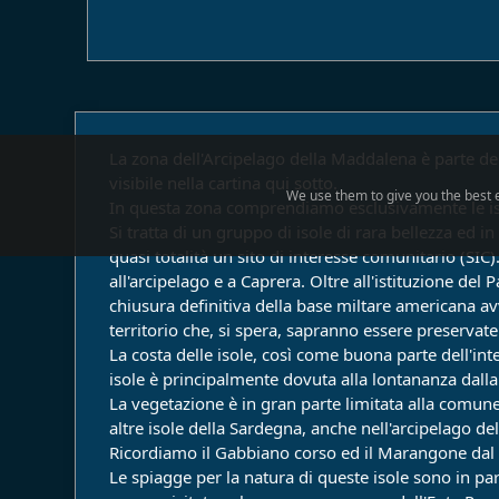
La zona dell'Arcipelago della Maddalena è parte de
visibile nella cartina qui sotto.
We use them to give you the best e
In questa zona comprendiamo esclusivamente le isol
Si tratta di un gruppo di isole di rara bellezza ed 
quasi totalità un sito di interesse comunitario (SIC
all'arcipelago e a Caprera. Oltre all'istituzione del
chiusura definitiva della base miltare americana a
territorio che, si spera, sapranno essere preservate
La costa delle isole, così come buona parte dell'int
isole è principalmente dovuta alla lontananza dalla
La vegetazione è in gran parte limitata alla comune
altre isole della Sardegna, anche nell'arcipelago de
Ricordiamo il Gabbiano corso ed il Marangone dal ciu
Le spiagge per la natura di queste isole sono in par