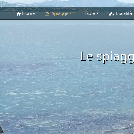
Home
Spiagge
Isole
Località
Le spiagg