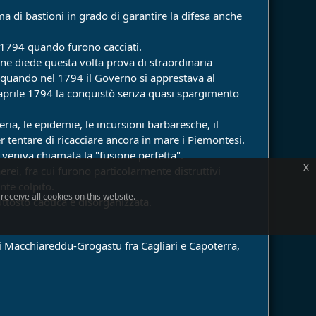
ma di bastioni in grado di garantire la difesa anche
e 1794 quando furono cacciati.
one diede questa volta prova di straordinaria
ì quando nel 1794 il Governo si apprestava al
 29 aprile 1794 la conquistò senza quasi spargimento
ia, le epidemie, le incursioni barbaresche, il
er tentare di ricacciare ancora in mare i Piemontesi.
, veniva chiamata la "fusione perfetta".
x
ei, fra cui furono particolarmente distruttivi
nte colpito.
eceive all cookies on this website.
ttosto caotica e disorganizzata.
di Macchiareddu-Grogastu fra Cagliari e Capoterra,