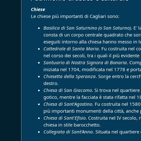
Chiese
Le chiese più importanti di Cagliari sono:
Basilica di San Saturnino (o San Saturno)
. E'
consta di un corpo centrale quadrato che sorr
eseguiti intorno alla chiesa hanno messo in lu
Cattedrale di Santa Maria
. Fu costruita nel c
nel corso dei secoli, tra i quali il più evide
Santuario di Nostra Signora di Bonaria
. Comp
iniziata nel 1704, modificata nel 1778 e port
Chiesetta della Speranza
. Sorge entro la cerc
destro.
Chiesa di San Giacomo
. Si trova nel quartier
gotico, mentre la facciata è stata rifatta nel 1
Chiesa di Sant'Agostino
. Fu costruita nel 1580
più importanti monumenti della città, anche per
Chiesa di Sant'Efisio
. Costruita nel IV secolo,
chiesa in stile barocchetto.
Collegiata di Sant’Anna
. Situata nel quartiere