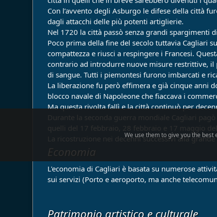
Con l’avvento degli Asburgo le difese della città fu
dagli attacchi delle più potenti artiglierie.
Nel 1720 la città passò senza grandi spargimenti di
Poco prima della fine del secolo tuttavia Cagliari 
compattezza e riusci a respingere i Francesi. Quest
contrario ad introdurre nuove misure restrittive, il 
di sangue. Tutti i piemontesi furono imbarcati e rica
La liberazione fu però effimera e già cinque anni d
blocco navale di Napoleone che fiaccava i commerci m
Ma questa rivolta fallì e la città continuò per decen
Durante la seconda guerra mondiale Cagliari pagò u
quelli del 17 febbraio, 28 febbraio e 17 maggio de
We use them to give you the best e
La ricostruzione nei decenni successivi alla grande
Economia
L'economia di Cagliari è basata su numerose attivit
sui servizi (Porto e aeroporto, ma anche telecomuni
Patrimonio artistico e culturale