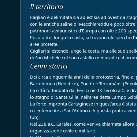
Il territorio
Cagliari è delimitata sia ad est sia ad ovest da stag
con le antiche saline di Macchiareddu e poco oltre il
patrimoni avifaunistici d’Europa con oltre 200 specie 
Poco oltre, lungo la costa, si trovano gli specchi 
aree protette.
Cagliari si estende lungo la costa, ma alle sue spall
di San Michele col suo castello medievale e il promo
Cenni storici
Dei circa cinquemila anni della protostoria, fino ai
Bartolomeo (Neolitico), Poetto e Terramàini (Eneoli
La città fu fondata dai Fenici nel IX secolo a.C. e d
lo stagno di Santa Gilla, nell’area detta Campo Scip
La forte impronta Cartaginese in quest'area è stata a
recentemente a Sant'Antioco. A questa pratica viene 
tuo).
Nel 238 a.C. Carales, come veniva chiamata allora Cag
organizzazione civile e militare.