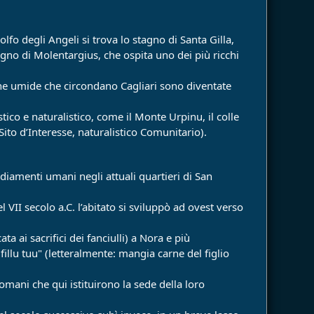
olfo degli Angeli si trova lo stagno di Santa Gilla,
tagno di Molentargius, che ospita uno dei più ricchi
zone umide che circondano Cagliari sono diventate
stico e naturalistico, come il Monte Urpinu, il colle
Sito d’Interesse, naturalistico Comunitario).
ediamenti umani negli attuali quartieri di San
 VII secolo a.C. l’abitato si sviluppò ad ovest verso
a ai sacrifici dei fanciulli) a Nora e più
illu tuu" (letteralmente: mangia carne del figlio
Romani che qui istituirono la sede della loro