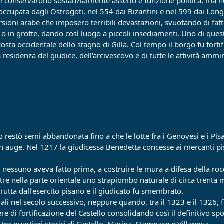
ne conservarono sostanzialmente assetto e funzione politica, ma ne
 occupata dagli Ostrogoti, nel 554 dai Bizantini e nel 599 dai Lon
ursioni arabe che imposero terribili devastazioni, svuotando di fatto
cati o in grotte, dando così luogo a piccoli insediamenti. Uno di ques
costa occidentale dello stagno di Gilla. Col tempo il borgo fu fortif
residenza del giudice, dell'arcivescovo e di tutte le attività ammin
fo restò semi abbandonata fino a che le lotte fra i Genovesi e i Pis
n auge. Nel 1217 la giudicessa Benedetta concesse ai mercanti pisan
nessuno aveva fatto prima, a costruire le mura a difesa della rocc
tre nella parte orientale uno strapiombo naturale di circa trenta m
trutta dall’esercito pisano e il giudicato fu smembrato.
iali nel secolo successivo, neppure quando, tra il 1323 e il 1326, 
e di fortificazione del Castello consolidando così il definitivo sp
ttro quartieri storici di Castello, Marina, Stampace e Villanova.