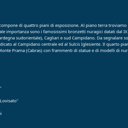
ompone di quattro piani di esposizione. Al piano terra troviamo re
onale importanza sono i famosissimi bronzetti nuragici datati dal IX
Sardegna sudorientale), Cagliari e sud Campidano. Da segnalare son
dicato al Campidano centrale ed al Sulcis Iglesiente. Il quarto pian
i Monte Prama (Cabras) con frammenti di statue e di modelli di nu
"
 Lovisato"
i