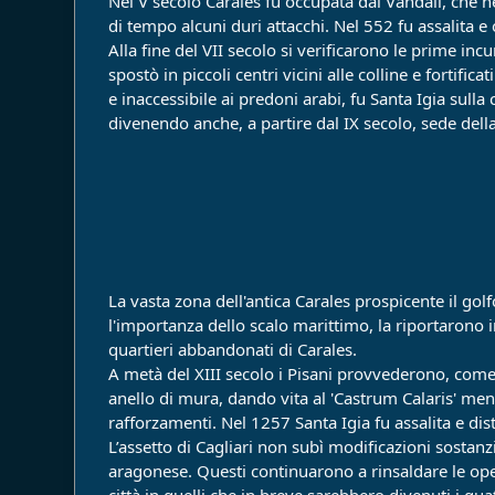
Nel V secolo Carales fu occupata dai Vandali, che 
di tempo alcuni duri attacchi. Nel 552 fu assalita e
Alla fine del VII secolo si verificarono le prime inc
spostò in piccoli centri vicini alle colline e fortifi
e inaccessibile ai predoni arabi, fu Santa Igia sulla 
divenendo anche, a partire dal IX secolo, sede della 
La vasta zona dell'antica Carales prospicente il gol
l'importanza dello scalo marittimo, la riportarono i
quartieri abbandonati di Carales.
A metà del XIII secolo i Pisani provvederono, come 
anello di mura, dando vita al 'Castrum Calaris' men
rafforzamenti. Nel 1257 Santa Igia fu assalita e dis
L’assetto di Cagliari non subì modificazioni sostanz
aragonese. Questi continuarono a rinsaldare le oper
città in quelli che in breve sarebbero divenuti i qua