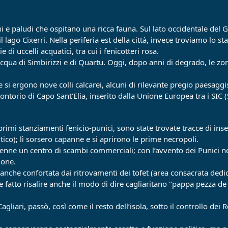
ni e paludi che ospitano una ricca fauna. Sul lato occidentale del G
 lago Cixerri. Nella periferia est della città, invece troviamo lo s
di uccelli acquatici, tra cui i fenicotteri rosa.
d’acqua di Simbirizzi e di Quartu. Oggi, dopo anni di degrado, le 
e si ergono nove colli calcarei, alcuni di rilevante pregio paesaggi
ntorio di Capo Sant’Elia, inserito dalla Unione Europea tra i SIC (
 primi stanziamenti fenicio-punici, sono state trovate tracce di ins
tico); lì sorsero capanne e si aprirono le prime necropoli.
ivenne un centro di scambi commerciali; con l’avvento dei Punici nel
ione.
nche confortata dai ritrovamenti dei tofet (area consacrata dedicat
fatto risalire anche il modo di dire cagliaritano "pappa pezza de f
liari, passò, così come il resto dell’isola, sotto il controllo dei 