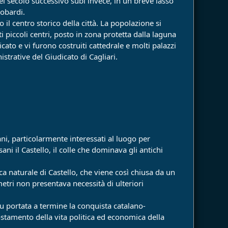
l secolo successivo subì invece, in un breve lasso
gobardi.
 il centro storico della città. La popolazione si
ti piccoli centri, posto in zona protetta dalla laguna
icato e vi furono costruiti cattedrale e molti palazzi
istrative del Giudicato di Cagliari.
ani, particolarmente interessati al luogo per
i il Castello, il colle che dominava gli antichi
a naturale di Castello, che viene così chiusa da un
etri non presentava necessità di ulteriori
fu portata a termine la conquista catalano-
ostamento della vita politica ed economica della