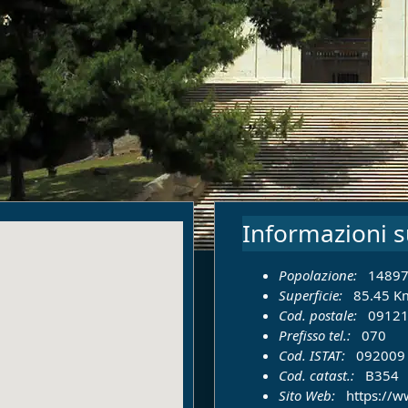
Informazioni s
Popolazione:
1489
Superficie:
85.45 K
Cod. postale:
09121
Prefisso tel.:
070
Cod. ISTAT:
092009
Cod. catast.:
B354
Sito Web:
https://w