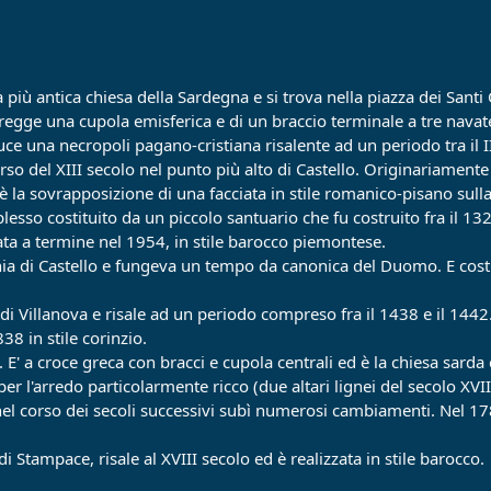
 la più antica chiesa della Sardegna e si trova nella piazza dei Sant
egge una cupola emisferica e di un braccio terminale a tre navate.
ce una necropoli pagano-cristiana risalente ad un periodo tra il II 
orso del XIII secolo nel punto più alto di Castello. Originariamente
nte è la sovrapposizione di una facciata in stile romanico-pisano su
lesso costituito da un piccolo santuario che fu costruito fra il 132
ata a termine nel 1954, in stile barocco piemontese.
hia di Castello e fungeva un tempo da canonica del Duomo. E costit
e di Villanova e risale ad un periodo compreso fra il 1438 e il 1442
838 in stile corinzio.
. E' a croce greca con bracci e cupola centrali ed è la chiesa sarda 
 l'arredo particolarmente ricco (due altari lignei del secolo XVIII 
 nel corso dei secoli successivi subì numerosi cambiamenti. Nel 178
 di Stampace, risale al XVIII secolo ed è realizzata in stile barocco.