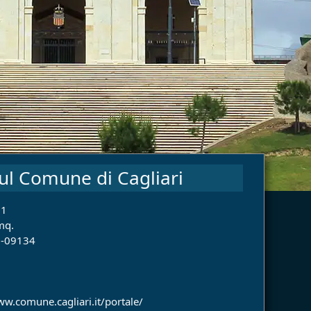
ul Comune di Cagliari
71
mq.
-09134
ww.comune.cagliari.it/portale/