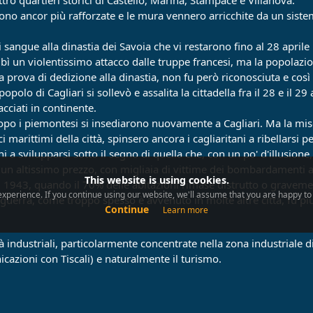
rono ancor più rafforzate e le mura vennero arricchite da un siste
 sangue alla dinastia dei Savoia che vi restarono fino al 28 april
subì un violentissimo attacco dalle truppe francesi, ma la popolazi
a prova di dedizione alla dinastia, non fu però riconosciuta e cos
popolo di Cagliari si sollevò e assalita la cittadella fra il 28 e il
cciati in continente.
opo i piemontesi si insediarono nuovamente a Cagliari. Ma la miser
arittimi della città, spinsero ancora i cagliaritani a ribellarsi p
ni a svilupparsi sotto il segno di quella che, con un po' d'illusione
n altissimo prezzo, con migliaia di vittime dei bombardamenti aer
This website is using cookies.
l 1943, quando il 70% delle abitazioni rimase distrutto o graveme
xperience. If you continue using our website, we'll assume that you are happy to r
 guerra, come troppo spesso è avvenuto in molte altre città, fu piu
Continue
Learn more
à industriali, particolarmente concentrate nella zona industriale 
cazioni con Tiscali) e naturalmente il turismo.