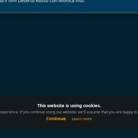
a il film Deserto Rosso con Monica Vitti.
This website is using cookies.
xperience. If you continue using our website, we'll assume that you are happy to r
Continue
Learn more