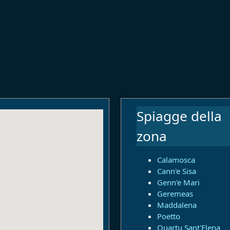
Spiagge della
zona
Calamosca
Cann'e Sisa
Genn'e Mari
Geremeas
Maddalena
Poetto
Quartu Sant'Elena