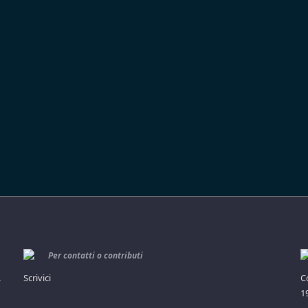
Per contatti o contributi
.
Scrivici
C
1