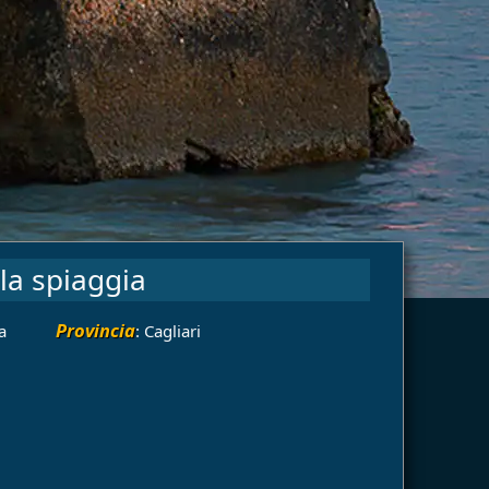
la spiaggia
Provincia
a
: Cagliari