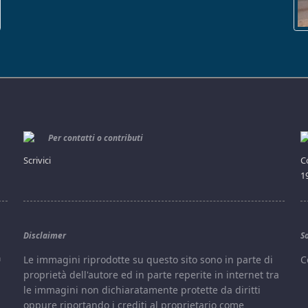
Per contatti o contributi
Scrivici
C
1
Disclaimer
S
a
Le immagini riprodotte su questo sito sono in parte di
C
proprietà dell'autore ed in parte reperite in internet tra
le immagini non dichiaratamente protette da diritti
oppure riportando i crediti al proprietario come