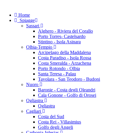
Home
Spiagge
Sassari
Alghero - Riviera del Corallo
Porto Torres- Castelsardo
Stintino - Isola Asinara
Olbia-Tempio
Arcipelago della Maddalena
Costa Paradiso - Isola Rossa
Costa Smeralda - Arzachena
Porto Rotondo - Olbia
Santa Teresa - Palau
Tavolara - San Teodoro - Budoni
Nuoro
Baronie - Costa degli Oleandri
Cala Gonone - Golfo di Orosei
Ogliastra
Ogliastra
Cagliari
Costa del Sud
Costa Rei - Villasimius
Golfo degli Angeli
Carbonia-Iglesias