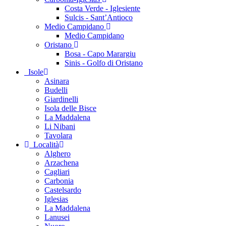
Costa Verde - Iglesiente
Sulcis - Sant’Antioco
Medio Campidano
Medio Campidano
Oristano
Bosa - Capo Marargiu
Sinis - Golfo di Oristano
Isole
Asinara
Budelli
Giardinelli
Isola delle Bisce
La Maddalena
Li Nibani
Tavolara
Località
Alghero
Arzachena
Cagliari
Carbonia
Castelsardo
Iglesias
La Maddalena
Lanusei