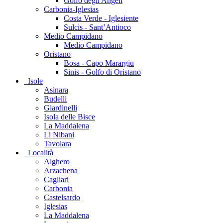
Golfo degli Angeli
Carbonia-Iglesias
Costa Verde - Iglesiente
Sulcis - Sant’Antioco
Medio Campidano
Medio Campidano
Oristano
Bosa - Capo Marargiu
Sinis - Golfo di Oristano
Isole
Asinara
Budelli
Giardinelli
Isola delle Bisce
La Maddalena
Li Nibani
Tavolara
Località
Alghero
Arzachena
Cagliari
Carbonia
Castelsardo
Iglesias
La Maddalena