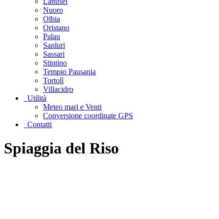
Lanusei
Nuoro
Olbia
Oristano
Palau
Sanluri
Sassari
Stintino
Tempio Pausania
Tortolì
Villacidro
Utilità
Meteo mari e Venti
Conversione coordinate GPS
Contatti
Spiaggia del Riso