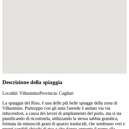
Descrizione della spiaggia
Località
: Villasimius
Provincia
: Cagliari
La spiaggia del Riso, é una delle più belle spiagge della zona di
Villasimius. Purtroppo con gli anni l'arenile é andato via via
riducendosi, a causa dei lavori di ampliamento del porto, ma si sta
pianificando di ricostruirla, utilizzando la stessa sabbia granitica,
formata da minuscoli grani di quarzo traslucidi, che sembrano veri e
propri candidi chicchi di riso e che danno appunto il nome alla