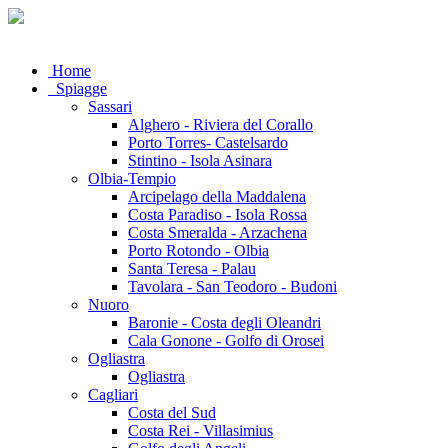
Home
Spiagge
Sassari
Alghero - Riviera del Corallo
Porto Torres- Castelsardo
Stintino - Isola Asinara
Olbia-Tempio
Arcipelago della Maddalena
Costa Paradiso - Isola Rossa
Costa Smeralda - Arzachena
Porto Rotondo - Olbia
Santa Teresa - Palau
Tavolara - San Teodoro - Budoni
Nuoro
Baronie - Costa degli Oleandri
Cala Gonone - Golfo di Orosei
Ogliastra
Ogliastra
Cagliari
Costa del Sud
Costa Rei - Villasimius