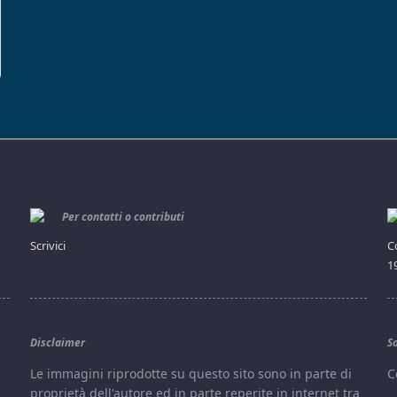
Per contatti o contributi
Scrivici
C
1
Disclaimer
S
e
Le immagini riprodotte su questo sito sono in parte di
C
proprietà dell'autore ed in parte reperite in internet tra